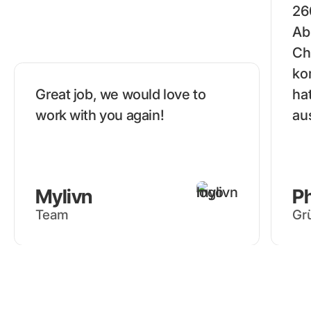
26
Ab
Ch
ko
Great job, we would love to
ha
work with you again!
au
Mylivn
Ph
Team
Grü